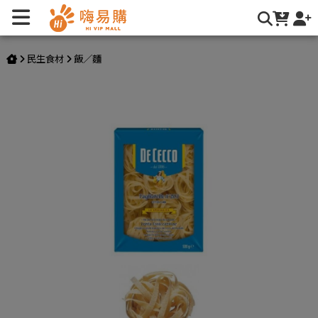
【DE CECCO】鳥巢麵N.203 | 嗨易購
民生食材
飯／麵