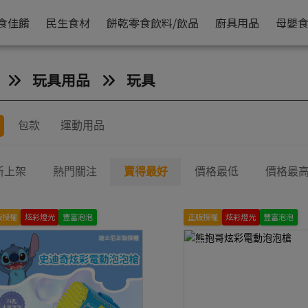
食佳餚
民生食材
餅乾零食
飲料/飲品
廚具用品
母嬰
玩具用品
玩具
包款
運動用品
新上架
熱門關注
賣得最好
價格最低
價格最
版授權
炫彩燈光
豐富泡泡
正版授權
炫彩燈光
豐富泡泡