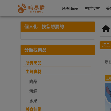
玩具 | 嗨易購
所有商品
生鮮食材
美
個人化 - 找您想要的
玩具
分類找商品
最
所有商品
生鮮食材
正
肉品
海鮮
水果
美食佳餚