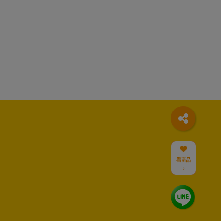
系列網站
看商品
嗨易購FB粉絲團
0
嗨易購官方IG