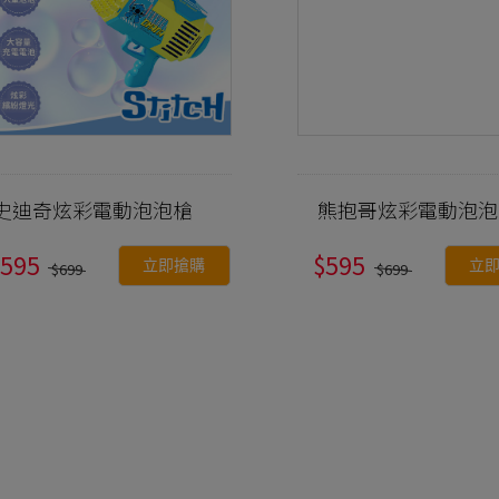
史迪奇炫彩電動泡泡槍
熊抱哥炫彩電動泡泡
$595
$595
立即搶購
立
$699
$699