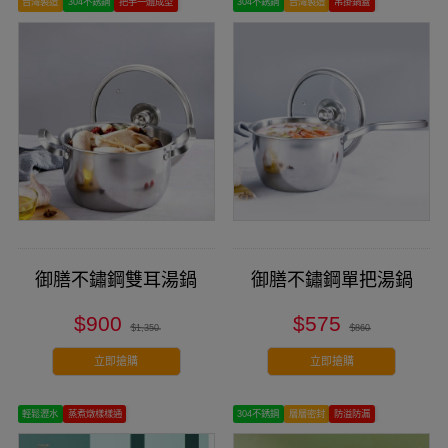
台灣製造
304不銹鋼
把手一體成型
304不銹鋼
台灣製造
吊掛鍋蓋
御膳不鏽鋼雙耳湯鍋
御膳不鏽鋼單把湯鍋
$900
$575
$1,350
$860
立即搶購
立即搶購
輕鬆瀝水
蒸煮燉樣樣通
304不銹鋼
層層密封
防溢防漏