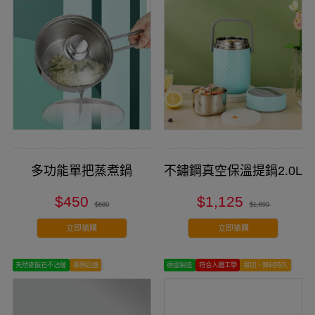
多功能單把蒸煮鍋
不鏽鋼真空保溫提鍋2.0L
$450
$1,125
$680
$1,690
立即搶購
立即搶購
天然麥飯石不沾層
導熱迅速
德國製造
符合人體工學
易切、鋒利持久