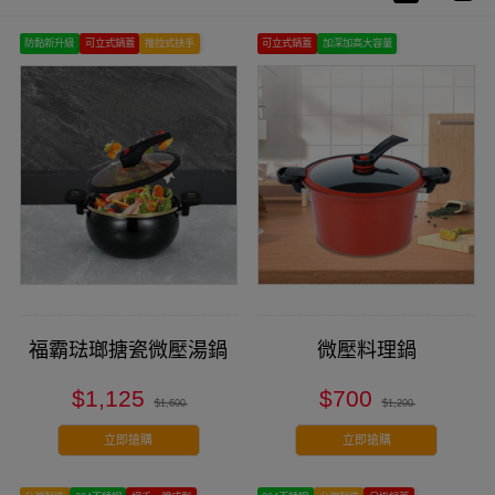
防黏新升級
可立式鍋蓋
推拉式扶手
可立式鍋蓋
加深加高大容量
耐磨損！抗腐蝕！
福霸琺瑯搪瓷微壓湯鍋
微壓料理鍋
$1,125
$700
$1,600
$1,200
立即搶購
立即搶購