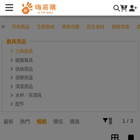
刀具廚具 | 嗨易購
所有商品
生鮮食材
美食佳餚
民生食材
餅乾零食
廚具用品
刀具廚具
碗盤餐具
收納用品
保鮮保溫
清潔用品
水杯／茶酒具
配件
篩選
1 / 3
最新
熱門
暢銷
價低
價高