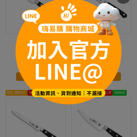
削皮刀
食用刀
$770
$940
$1,430
$1,740
立即搶購
立即搶購
易切、鋒利持久
符合人體工學
德國製造
易切、鋒利持久
符合人體工學
德國製造