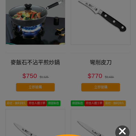
麥飯石不沾平煎炒鍋
彎削皮刀
$750
$770
$1,125
$1,430
立即搶購
立即搶購
易切、鋒利持久
符合人體工學
德國製造
德國製造
符合人體工學
易切、鋒利持久