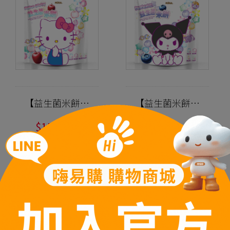
【益生菌米餅】
【益生菌米餅】
100%台灣米製
100%台灣米製
$159
$159
作/三麗鷗聯名/
作/三麗鷗聯名/
$179
$179
星星愛心造型
星星愛心造型
立即搶購
立即搶購
『米心星』蘋果
『米心星』藍莓
口味
口味