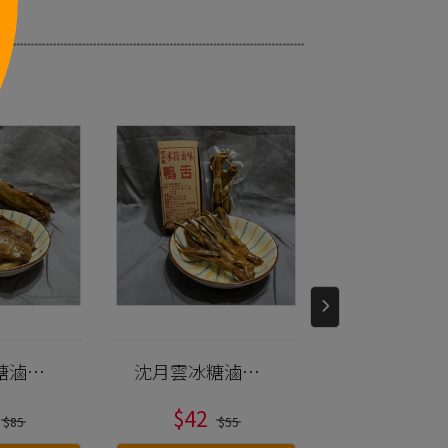
糖滷味
沈月雲冰糖滷味
沈月雲冰糖
)
雞爪(4支入)
雞心(8顆入)
$42
$55
$85
$55
$7