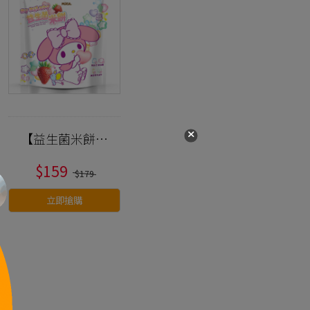
【益生菌米餅】
100%台灣米製
$159
作/三麗鷗聯名/
$179
星星愛心造型
立即搶購
『米心星』草莓
口味