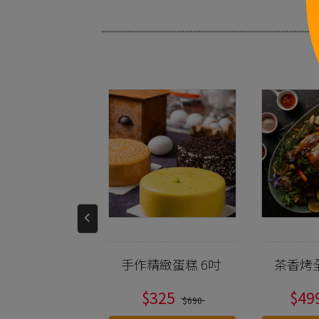
Q燒烤二節翅
手作精緻蛋糕 6吋
茶香烤
包)
149
$325
$49
$189
$690