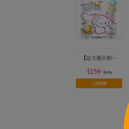
【益生菌米餅】
100%台灣米製
$159
作/三麗鷗聯名/
$179
星星愛心造型
立即搶購
『米心星』香蕉
口味