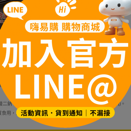
造)、小麥澱粉、小麥蛋白、碳酸鈣、硫酸鈣]、猴頭菇、水、蛋
桂、當歸、黃耆、陳皮、人蔘、甘草。
二鈉、5’次黃嘌呤核苷磷酸二納、5’-鳥嘌呤核苷磷酸二納)。
質食用，且含有「肉桂」成份，孕婦不可食用。