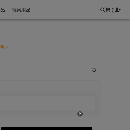
常見問題
聯繫我們
登入/註冊
食品
玩具用品
(
)
更暖。
確定並返回