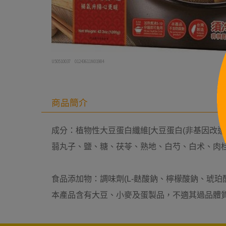
U50510037
01243611N01984
商品簡介
成分：植物性大豆蛋白纖維[大豆蛋白(非基因改
蒻丸子、鹽、糖、茯苓、熟地、白芍、白术、肉
食品添加物：調味劑(L-麩酸鈉、檸檬酸鈉、琥珀酸
本產品含有大豆、小麥及蛋製品，不適其過品體