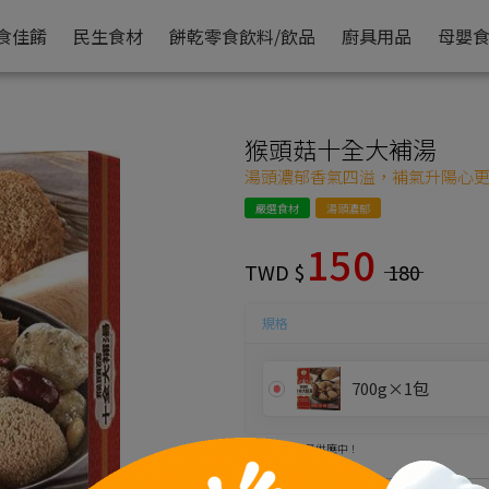
食佳餚
民生食材
餅乾零食
飲料/飲品
廚具用品
母嬰
猴頭菇十全大補湯
湯頭濃郁香氣四溢，補氣升陽心
嚴選食材
湯頭濃郁
150
TWD $
180
規格
700g×1包
量供應中！
加入購物車
現貨足量供應中！