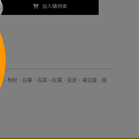
加入購物車
白粉、枸杞、白果、白菜、紅棗、豆皮、凍豆腐、蒟